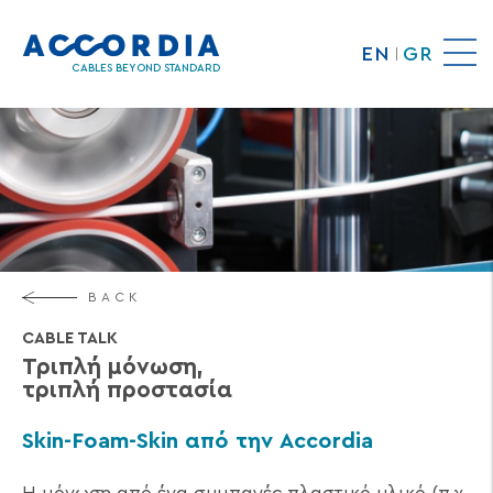
Skip
to
EN
GR
main
CABLES BEYOND STANDARD
content
BACK
CABLE TALK
Τριπλή μόνωση,
τριπλή προστασία
Skin-Foam-Skin από την Αccordia